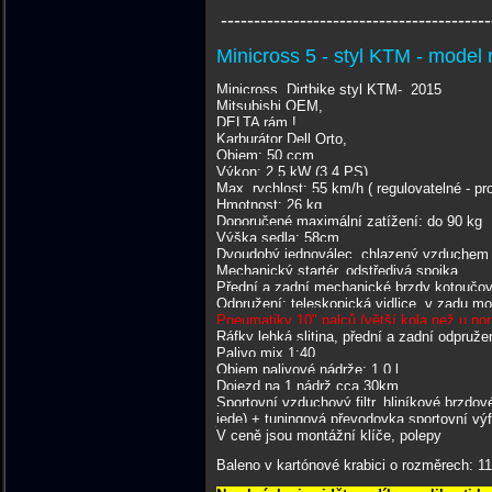
-----------------------------------------
Minicross 5 - styl KTM - model 
Minicross, Dirtbike styl KTM- 2015
Mitsubishi OEM,
DELTA rám !
Karburátor Dell Orto,
Objem: 50 ccm
Výkon: 2,5 kW (3.4 PS)
Max. rychlost: 55 km/h ( regulovatelné - pro
Hmotnost: 26 kg
Doporučené maximální zatížení: do 90 kg
Výška sedla: 58cm
Dvoudobý jednoválec, chlazený vzduchem
Mechanický startér, odstředivá spojka
Přední a zadní mechanické brzdy kotoučov
Odpružení: teleskopická vidlice, v zadu 
Pneumatiky 10" palců (větší kola než u no
Ráfky lehká slitina, přední a zadní odpruže
Palivo mix 1:40
Objem palivové nádrže: 1,0 l
Dojezd na 1 nádrž cca 30km
Sportovní vzduchový filtr, hliníkové brzdov
jede) + tuningová převodovka sportovní výfu
V ceně jsou montážní klíče, polepy
Baleno v kartónové krabici o rozměrech: 11