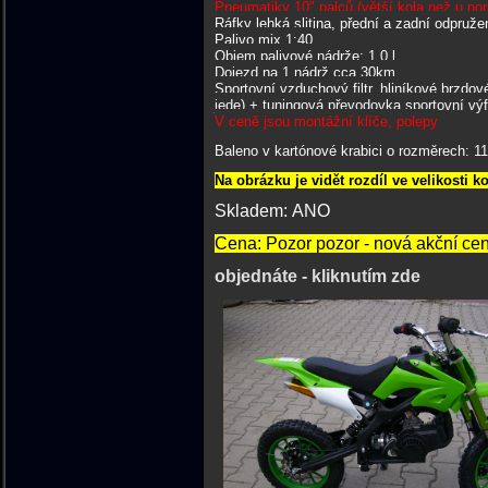
Pneumatiky 10" palců (větší kola než u no
Ráfky lehká slitina, přední a zadní odpruže
Palivo mix 1:40
Objem palivové nádrže: 1,0 l
Dojezd na 1 nádrž cca 30km
Sportovní vzduchový filtr, hliníkové brzdov
jede) + tuningová převodovka sportovní výf
V ceně jsou montážní klíče, polepy
Baleno v kartónové krabici o rozměrech: 11
Na obrázku je vidět rozdíl ve velikosti k
Skladem: ANO
Cena: Pozor pozor - nová akční cen
objednáte - kliknutím zde