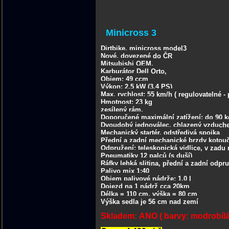
Minicross 3
Dirtbike, minicross model3
Nové, dovezené do ČR
Mitsubishi OEM,
Karburátor Dell Orto,
Objem: 49 ccm
Výkon: 2,5 kW (3.4 PS)
Max. rychlost: 55 km/h ( regulovatelné - p
Hmotnost: 23 kg
zesílený rám,
Doporučené maximální zatížení: do 90 k
Dvoudobý jednoválec, chlazený vzduc
Mechanický startér, odstředivá spojka
Přední a zadní mechanické brzdy kotou
Odpružení: teleskopická vidlice, v zad
Pneumatiky 12 palců (s duší)
Ráfky lehká slitina, přední a zadní odpr
Palivo mix 1:40
Objem palivové nádrže: 1,0 l
Dojezd na 1 nádrž cca 20km
Délka = 110 cm, výška = 80 cm
Výška sedla je 56 cm nad zemí
Skladem: ANO ( barvy: modrobílá