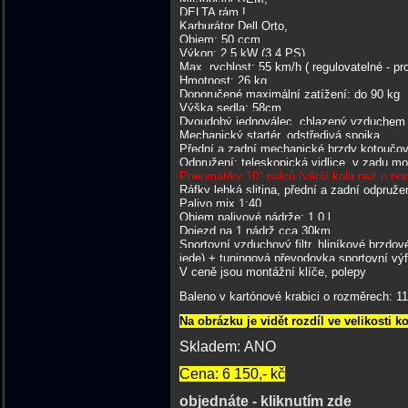
DELTA rám !
Karburátor Dell Orto,
Objem: 50 ccm
Výkon: 2,5 kW (3.4 PS)
Max. rychlost: 55 km/h ( regulovatelné - pro
Hmotnost: 26 kg
Doporučené maximální zatížení: do 90 kg
Výška sedla: 58cm
Dvoudobý jednoválec, chlazený vzduchem
Mechanický startér, odstředivá spojka
Přední a zadní mechanické brzdy kotoučov
Odpružení: teleskopická vidlice, v zadu 
Pneumatiky 10" palců (větší kola než u no
Ráfky lehká slitina, přední a zadní odpruže
Palivo mix 1:40
Objem palivové nádrže: 1,0 l
Dojezd na 1 nádrž cca 30km
Sportovní vzduchový filtr, hliníkové brzdov
jede) + tuningová převodovka sportovní výfu
V ceně jsou montážní klíče, polepy
Baleno v kartónové krabici o rozměrech: 11
Na obrázku je vidět rozdíl ve velikosti k
Skladem: ANO
Cena: 6 150,- kč
objednáte - kliknutím zde