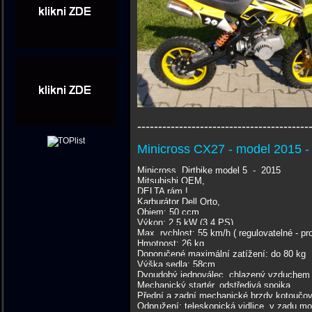
-----------------------------------------
Minicross CX27 - model 2015 - 
Minicross, Dirtbike model 5 - 2015
Mitsubishi OEM,
DELTA rám !
Karburátor Dell Orto,
Objem: 50 ccm
Výkon: 2,5 kW (3.4 PS)
Max. rychlost: 55 km/h ( regulovatelné - pro
Hmotnost: 26 kg
Doporučené maximální zatížení: do 80 kg
Výška sedla: 58cm
Dvoudobý jednoválec, chlazený vzduchem
Mechanický startér, odstředivá spojka
Přední a zadní mechanické brzdy kotoučov
Odpružení: teleskopická vidlice, v zadu 