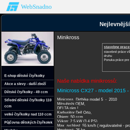
WebSnadno
Nejlevnějš
Minikross
stavebne prace 
stavebné práce v
druhu
Ponuka práce pr
E-shop dětské čtyřkolky
Naše nabídka minikrossů:
Akce a slevy - další zboží
Minicross CX27 - model 2015 - r
Dětské čtyřkolky - 49 ccm
Minicross, Dirtbike model 5 - 2010
Střední dětské čtyřkolky 110
Mitsubishi OEM,
ccm
DELTA rám !
Karburátor Dell Orto,
velké čtyřkolky nad 110 ccm
Objem: 50 ccm
Výkon: 2,5 kW (3.4 PS)
Půjčovna dětských čtyřkolek
Max. rychlost: 55 km/h ( regulovatelné - pro
Hmotnost: 26 kg