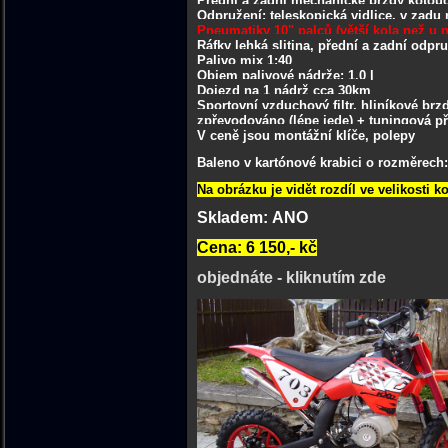
Přední a zadní mechanické brzdy kotou
Odpružení: teleskopická vidlice, v zad
Pneumatiky 10" palců (větší kola než u 
Ráfky lehká slitina, přední a zadní odpr
Palivo mix 1:40
Objem palivové nádrže: 1,0 l
Dojezd na 1 nádrž cca 30km
Sportovní vzduchový filtr, hliníkové brz
zpřevodováno (lépe jede) + tuningová př
V ceně jsou montážní klíče, polepy
Baleno v kartónové krabici o rozměrech: 
Na obrázku je vidět rozdíl ve velikosti k
Skladem: ANO
Cena: 6 150,- kč
objednáte - kliknutím zde