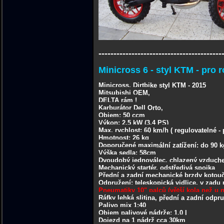
-----------------------------------------
Minicross 6 - styl KTM - pro 
Minicross, Dirtbike styl KTM - 2015
Mitsubishi OEM,
DELTA rám !
Karburátor Dell Orto,
Objem: 50 ccm
Výkon: 2,5 kW (3.4 PS)
Max. rychlost: 60 km/h ( regulovatelné - p
Hmotnost: 26 kg
Doporučené maximální zatížení: do 90 k
Výška sedla: 58cm
Dvoudobý jednoválec, chlazený vzduc
Mechanický startér, odstředivá spojka
Přední a zadní mechanické brzdy kotou
Odpružení: teleskopická vidlice, v zad
Pneumatiky 10" palců (větší kola než u 
Ráfky lehká slitina, přední a zadní odpr
Palivo mix 1:40
Objem palivové nádrže: 1,0 l
Dojezd na 1 nádrž cca 30km