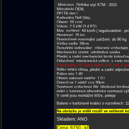
Minicross, Dirtbike styl KTM - 2015
Mitsubishi OEM,
DELTA rám !
Karburátor Dell Orto,
Objem: 50 ccm
Výkon: 2,5 kW (3.4 PS)
Max. rychlost: 60 km/h ( regulovatelné - pro
Hmotnost: 26 kg
Doporučené maximální zatížení: do 90 kg
Výška sedla: 58cm
Dvoudobý jednoválec, chlazený vzduchem
Mechanický startér, odstředivá spojka
Přední a zadní mechanické brzdy kotoučov
Odpružení: teleskopická vidlice, v zadu 
Pneumatiky 10" palců (větší kola než u no
Ráfky lehká slitina, přední a zadní odpruže
Palivo mix 1:40
Objem palivové nádrže: 1,0 l
Dojezd na 1 nádrž cca 30km
Sportovní vzduchový filtr, hliníkové brzdov
jede) + tuningová převodovka sportovní výfu
V ceně jsou montážní klíče, polepy
Baleno v kartónové krabici o rozměrech: 11
Na obrázku je vidět rozdíl ve velikosti k
Skladem: ANO
Cena: 6150,- kč