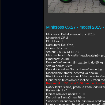
-----------------------------------------
Minicross CX27 - model 2015 - 
Minicross, Dirtbike model 5 - 2015
Mitsubishi OEM,
DELTA rám !
Karburátor Dell Orto,
Objem: 50 ccm
Výkon: 2,5 kW (3.4 PS)
Max. rychlost: 55 km/h ( regulovatelné - pro
Hmotnost: 26 kg
Doporučené maximální zatížení: do 80 kg
Výška sedla: 58cm
Dvoudobý jednoválec, chlazený vzduchem
Mechanický startér, odstředivá spojka
Přední a zadní mechanické brzdy kotoučov
Odpružení: teleskopická vidlice, v zadu 
Pneumatiky 10" palců (větší kola než u no
Ráfky lehká slitina, přední a zadní odpruže
Palivo mix 1:40
Objem palivové nádrže: 1,0 l
Dojezd na 1 nádrž cca 30km
Sportovní vzduchový filtr, hliníkové brzdov
jede) + tuningová převodovka sportovní výf