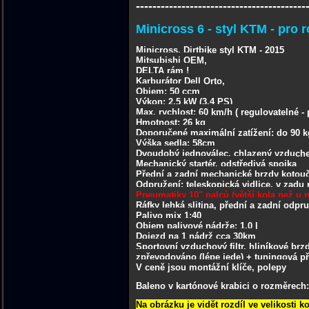
-----------------------------------------
Minicross 6 - styl KTM - pro 
Minicross, Dirtbike styl KTM - 2015
Mitsubishi OEM,
DELTA rám !
Karburátor Dell Orto,
Objem: 50 ccm
Výkon: 2,5 kW (3.4 PS)
Max. rychlost: 60 km/h ( regulovatelné - p
Hmotnost: 26 kg
Doporučené maximální zatížení: do 90 k
Výška sedla: 58cm
Dvoudobý jednoválec, chlazený vzduc
Mechanický startér, odstředivá spojka
Přední a zadní mechanické brzdy kotou
Odpružení: teleskopická vidlice, v zad
Pneumatiky 10" palců (větší kola než u 
Ráfky lehká slitina, přední a zadní odpr
Palivo mix 1:40
Objem palivové nádrže: 1,0 l
Dojezd na 1 nádrž cca 30km
Sportovní vzduchový filtr, hliníkové brz
zpřevodováno (lépe jede) + tuningová př
V ceně jsou montážní klíče, polepy
Baleno v kartónové krabici o rozměrech: 
Na obrázku je vidět rozdíl ve velikosti k