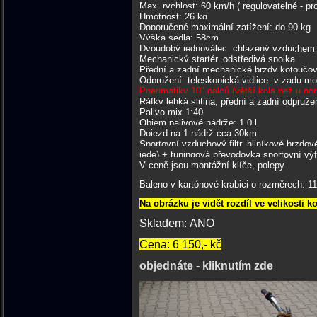
Max. rychlost: 60 km/h ( regulovatelné - pro
Hmotnost: 26 kg
Doporučené maximální zatížení: do 90 kg
Výška sedla: 58cm
Dvoudobý jednoválec, chlazený vzduchem
Mechanický startér, odstředivá spojka
Přední a zadní mechanické brzdy kotoučov
Odpružení: teleskopická vidlice, v zadu 
Pneumatiky 10" palců (větší kola než u no
Ráfky lehká slitina, přední a zadní odpruže
Palivo mix 1:40
Objem palivové nádrže: 1,0 l
Dojezd na 1 nádrž cca 30km
Sportovní vzduchový filtr, hliníkové brzdov
jede) + tuningová převodovka sportovní výfu
V ceně jsou montážní klíče, polepy
Baleno v kartónové krabici o rozměrech: 11
Na obrázku je vidět rozdíl ve velikosti k
Skladem: ANO
Cena: 6 150,- kč
objednáte - kliknutím zde