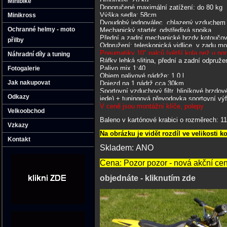
Minibike
Doporučené maximální zatížení: do 80 kg
Výška sedla: 58cm
Minikross
Dvoudobý jednoválec, chlazený vzduchem
Ochranné helmy - moto
Mechanický startér, odstředivá spojka
Přední a zadní mechanické brzdy kotoučov
přilby
Odpružení: teleskopická vidlice, v zadu 
Pneumatiky 10" palců (větší kola než u no
Náhradní díly a tuning
Ráfky lehká slitina, přední a zadní odpruže
Palivo mix 1:40
Fotogalerie
Objem palivové nádrže: 1,0 l
Jak nakupovat
Dojezd na 1 nádrž cca 30km
Sportovní vzduchový filtr, hliníkové brzdov
Odkazy
jede) + tuningová převodovka sportovní výf
V ceně jsou montážní klíče, polepy
Velkoobchod
Baleno v kartónové krabici o rozměrech: 11
Vzkazy
Na obrázku je vidět rozdíl ve velikosti k
Kontakt
Skladem: ANO
Cena: Pozor pozor - nová akční cen
objednáte - kliknutím zde