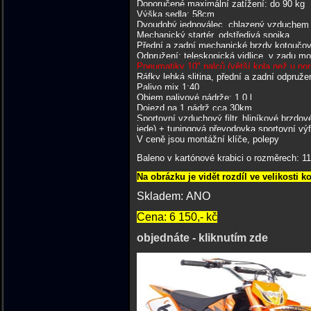
Doporučené maximální zatížení: do 90 kg
Výška sedla: 58cm
Dvoudobý jednoválec, chlazený vzduchem
Mechanický startér, odstředivá spojka
Přední a zadní mechanické brzdy kotoučov
Odpružení: teleskopická vidlice, v zadu 
Pneumatiky 10" palců (větší kola než u no
Ráfky lehká slitina, přední a zadní odpruže
Palivo mix 1:40
Objem palivové nádrže: 1,0 l
Dojezd na 1 nádrž cca 30km
Sportovní vzduchový filtr, hliníkové brzdov
jede) + tuningová převodovka sportovní výfu
V ceně jsou montážní klíče, polepy
Baleno v kartónové krabici o rozměrech: 11
Na obrázku je vidět rozdíl ve velikosti k
Skladem: ANO
Cena: 6 150,- kč
objednáte - kliknutím zde