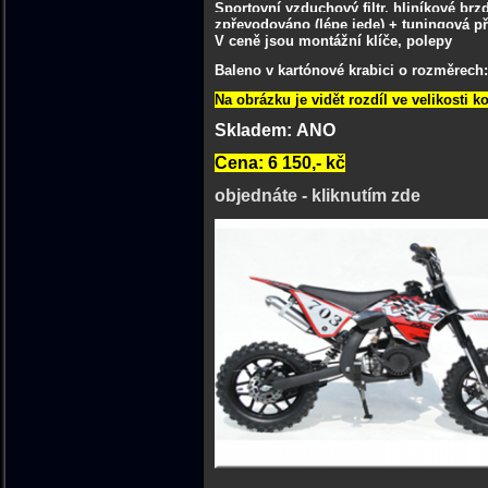
Sportovní vzduchový filtr, hliníkové brz
zpřevodováno (lépe jede) + tuningová př
V ceně jsou montážní klíče, polepy
Baleno v kartónové krabici o rozměrech: 
Na obrázku je vidět rozdíl ve velikosti k
Skladem: ANO
Cena: 6 150,- kč
objednáte - kliknutím zde