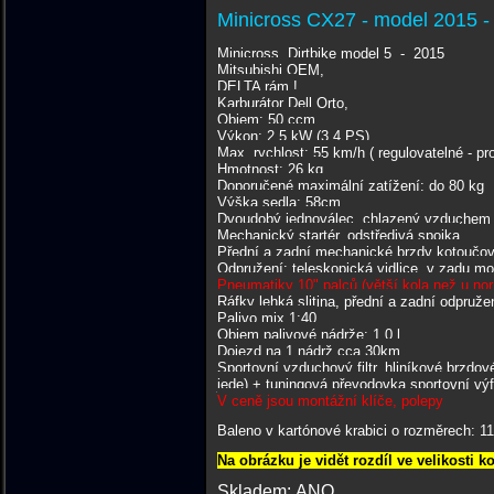
Minicross CX27 - model 2015 - 
Minicross, Dirtbike model 5 - 2015
Mitsubishi OEM,
DELTA rám !
Karburátor Dell Orto,
Objem: 50 ccm
Výkon: 2,5 kW (3.4 PS)
Max. rychlost: 55 km/h ( regulovatelné - pro
Hmotnost: 26 kg
Doporučené maximální zatížení: do 80 kg
Výška sedla: 58cm
Dvoudobý jednoválec, chlazený vzduchem
Mechanický startér, odstředivá spojka
Přední a zadní mechanické brzdy kotoučov
Odpružení: teleskopická vidlice, v zadu 
Pneumatiky 10" palců (větší kola než u no
Ráfky lehká slitina, přední a zadní odpruže
Palivo mix 1:40
Objem palivové nádrže: 1,0 l
Dojezd na 1 nádrž cca 30km
Sportovní vzduchový filtr, hliníkové brzdov
jede) + tuningová převodovka sportovní výf
V ceně jsou montážní klíče, polepy
Baleno v kartónové krabici o rozměrech: 11
Na obrázku je vidět rozdíl ve velikosti k
Skladem: ANO