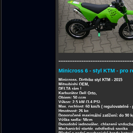
-----------------------------------------
Minicross 6 - styl KTM - pro 
Minicross, Dirtbike styl KTM - 2015
Mitsubishi OEM,
DELTA rám !
Karburátor Dell Orto,
Objem: 50 ccm
Výkon: 2,5 kW (3.4 PS)
Max. rychlost: 60 km/h ( regulovatelné - p
Hmotnost: 26 kg
Doporučené maximální zatížení: do 90 k
Výška sedla: 58cm
Dvoudobý jednoválec, chlazený vzduc
Mechanický startér, odstředivá spojka