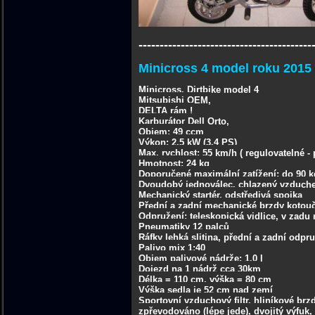
-----------------------------------------
Minicross 4 model roku 2015
Minicross, Dirtbike model 4
Mitsubishi OEM,
DELTA rám !
Karburátor Dell Orto,
Objem: 49 ccm
Výkon: 2,5 kW (3.4 PS)
Max. rychlost: 55 km/h ( regulovatelné - p
Hmotnost: 24 kg
Doporučené maximální zatížení: do 90 k
Dvoudobý jednoválec, chlazený vzduc
Mechanický startér, odstředivá spojka
Přední a zadní mechanické brzdy kotou
Odpružení: teleskopická vidlice, v zad
Pneumatiky 12 palců
Ráfky lehká slitina, přední a zadní odpr
Palivo mix 1:40
Objem palivové nádrže: 1,0 l
Dojezd na 1 nádrž cca 30km
Délka = 110 cm, výška = 80 cm
Výška sedla je 52 cm nad zemí
Sportovní vzduchový filtr, hliníkové brz
zpřevodováno (lépe jede), dvojitý výfuk, 