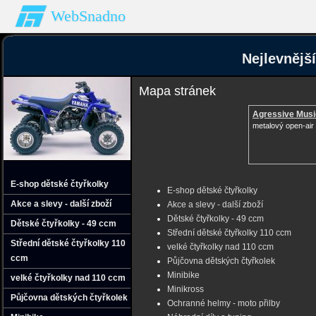
WebSnadno
Nejlevnějš
Mapa stránek
Agressive Musi
metalový open-air 
E-shop dětské čtyřkolky
E-shop dětské čtyřkolky
Akce a slevy - další zboží
Akce a slevy - další zboží
Dětské čtyřkolky - 49 ccm
Dětské čtyřkolky - 49 ccm
Střední dětské čtyřkolky 110 ccm
Střední dětské čtyřkolky 110
velké čtyřkolky nad 110 ccm
ccm
Půjčovna dětských čtyřkolek
Minibike
velké čtyřkolky nad 110 ccm
Minikross
Půjčovna dětských čtyřkolek
Ochranné helmy - moto přilby