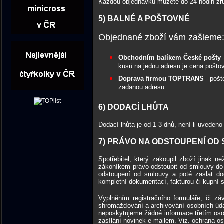
Každou objednávku můžete do 24 hodin zruši
5) BALNÉ A POŠTOVNÉ
Objednané zboží vám zašleme
Obchodním balíkem České pošty
kusů na jednu adresu je cena pošt
Doprava firmou TOPTRANS
- pošt
zadanou adresu.
6) DODACÍ LHŮTA
Dodací lhůta je od 1-3 dnů, není-li uveden
7) PRÁVO NA ODSTOUPENÍ OD
Spotřebitel, který zakoupil zboží jinak
zákoníkem právo odstoupit od smlouvy do 
odstoupení od smlouvy a poté zaslat do
kompletní dokumentací, fakturou či kupní 
Vyplněním registračního formuláře, či z
shromažďování a archivování osobních úda
neposkytujeme žádné informace třetím oso
zasílání novinek e-mailem. Viz. ochrana os