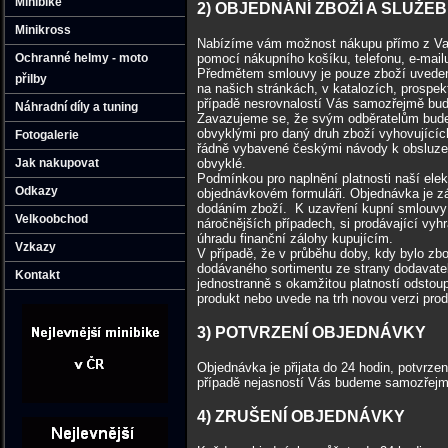
Minibike
2) OBJEDNÁNÍ ZBOŽÍ A SLUŽEB
Minikross
Nabízíme vám možnost nákupu přímo z Vaš
pomocí nákupního košíku, telefonu, e-mail
Ochranné helmy - moto
Předmětem smlouvy je pouze zboží uvedené
přilby
na našich stránkách, v katalozích, prospek
případě nesrovnalostí Vás samozřejmě bu
Náhradní díly a tuning
Zavazujeme se, že svým odběratelům budem
obvyklými pro daný druh zboží vyhovující
Fotogalerie
řádně vybavené českými návody k obsluze, 
obvyklé.
Jak nakupovat
Podmínkou pro naplnění platnosti naší ele
Odkazy
objednávkovém formuláři. Objednávka je 
dodáním zboží. K uzavření kupní smlouvy 
Velkoobchod
náročnějších případech, si prodávající vy
úhradu finanční zálohy kupujícím.
Vzkazy
V případě, že v průběhu doby, kdy bylo z
dodávaného sortimentu ze strany dodavate
Kontakt
jednostranně s okamžitou platností odstoup
produkt nebo uvede na trh novou verzi pr
3) POTVRZENÍ OBJEDNÁVKY
Objednávka je přijata do 24 hodin, potvrz
případě nejasností Vás budeme samozřejm
4) ZRUŠENÍ OBJEDNÁVKY