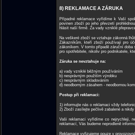
8) REKLAMACE A ZÁRUKA
Případné reklamace vyřídíme k Vaší spok
povinen zboží po jeho převzetí prohlédnou
hlásit naší firmě. Za vady vzniklé přeprav
Na veškeré zboží se vztahuje zákonná lhůt
Zákazníkům, kteří zboží používají pro 
zákoníkem. V tomto případě záruční doba
pro spotřebitele, nikoliv pro podnikatele, k
Záruka se nevztahuje na:
a) vady vzniklé běžným používáním
b) nesprávným použitím výrobku
c) nesp
d) neodborným zásahem - neodbornou kompl
Postup při reklamaci:
1) informujte nás o reklamaci vždy telefoni
2) Zboží zasílejte pečlivě zabalené a nikdy 
Vaši reklamaci vyřídíme co nejrychleji, n
reklamací, Vás budeme neprodleně informo
Reklamace vyřizujeme pouze v provozovnách