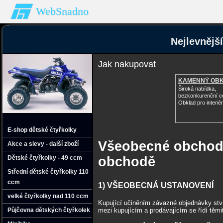
WebSnadno
Nejlevnějš
Jak nakupovat
KAMENNÝ OB
Široká nabídka,
bezkonkurenční c
Obklad pro interiér 
E-shop dětské čtyřkolky
Všeobecné obchodn
Akce a slevy - další zboží
Dětské čtyřkolky - 49 ccm
obchodě
Střední dětské čtyřkolky 110
ccm
1) VŠEOBECNÁ USTANOVENÍ
velké čtyřkolky nad 110 ccm
Kupující učiněním závazné objednávky stv
mezi kupujícím a prodávajícím se řídí těm
Půjčovna dětských čtyřkolek