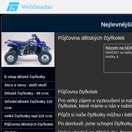
WebSnadno
Nejlevnějš
Půjčovna dětských čtyřkolek
Návody na háč
hračk
NÁVODY na háčk
hračky‚ k
E-shop dětské čtyřkolky
půjčovna dětských čtyřkolek, čtyřkolky na půjčení, půj
půjčovna mini ATV
Akce a slevy - další zboží
Půjčovna čtyřkolek
Dětské čtyřkolky - 49 ccm
Pro velký zájem o vyzkoušení si na
Střední dětské čtyřkolky 110
čtyřkolek, které máme u nás v nabí
ccm
Půjčit si naše čtyřkolky můžou i lidé
velké čtyřkolky nad 110 ccm
Po domluvě, jsme schopni čtyřkolky
Půjčovna dětských čtyřkolek