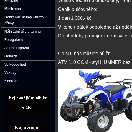
Velice vhodné na dětské dny, firemn
Minibike
Minikross
Ceník půjčovného:
Ochranné helmy - moto
1 den 1 000,- kč
přilby
Víkend ( pátek odpoledne až neděl
Náhradní díly a tuning
Dlouhodobý pronájem, nebo více kusů
Fotogalerie
--------------------------------------------------
Jak nakupovat
Co si u nás můžete půjčit:
Odkazy
ATV 110 CCM - styl HUMMER bez 
Velkoobchod
Vzkazy
Kontakt