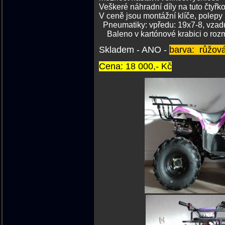
Veškeré náhradní díly na tuto čtyř
V ceně jso
Pneumatiky: v
Baleno v kartónové krabici o rozm
Skladem - ANO -
barva: růžov
Cena: 18 000,- Kč