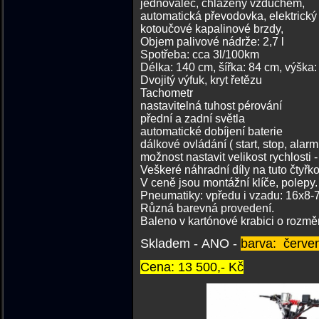
jednoválec, chlazený vzduchem,
automatická převodovka, elektrický 
kotoučové kapalinové brzdy,
Objem palivové nádrže: 2,7 l
Spotřeba: cca 3l/100km
Délka: 140 cm, šířka: 84 cm, výška
Dvojitý výfuk, kryt řetězu
Tac
nastavitelná tuhost pérování
přední a zadní světla
automatické dobíjení baterie
dálkové ovládání ( start, stop, alar
možnost nastavit velikost rychlosti 
Veškeré náhradní díly na tuto čtyř
V ceně jsou 
Pneumatiky: vpředu i vzadu: 16x8
Různá b
Baleno v kartónové krabici o rozměr
Skladem - ANO -
barva: červe
Cena: 13 500,- Kč