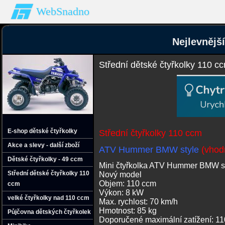
WebSnadno
Nejlevnějš
Střední dětské čtyřkolky 110 c
E-shop dětské čtyřkolky
Střední čtyřkolky 110 ccm
Akce a slevy - další zboží
ATV Hummer BMW style
(vhodn
Dětské čtyřkolky - 49 ccm
Mini čtyřkolka ATV Hummer BMW s
Střední dětské čtyřkolky 110
Nový model
Objem: 110 ccm
ccm
Výkon: 8 kW
velké čtyřkolky nad 110 ccm
Max. rychlost: 70 km/h
Hmotnost: 85 kg
Půjčovna dětských čtyřkolek
Doporučené maximální zatížení: 11