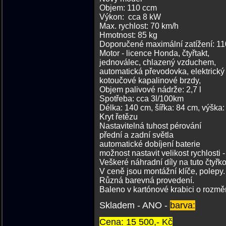
Objem: 110 ccm
Výkon: cca 8 kW
Max. rychlost: 70 km/h
Hmotnost: 85 kg
Doporučené maximální zatížení: 11
Motor - licence Honda, čtyřtakt,
jednoválec, chlazený vzduchem,
automatická převodovka, elektrický 
kotoučové kapalinové brzdy,
Objem palivové nádrže: 2,7 l
Spotřeba: cca 3l/100km
Délka: 140 cm
Kryt řetězu
Nastavitelná tuhost pérování
přední a zadní světla
automatické dobíjení baterie
možnost nastavit velikost rychlosti 
Veškeré náhradní díly na tuto čtyř
V ceně jsou montážní klíče, polepy.
Různá ba
Baleno v kartónové krabici o rozměr
Skladem - ANO -
barva:
Cena: 15 500,- Kč