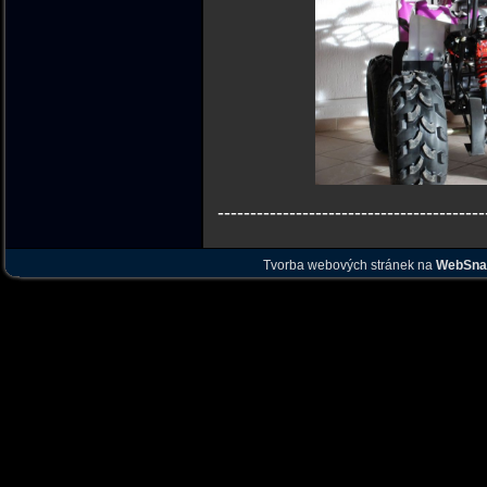
-----------------------------------------
Tvorba webových stránek na
WebSna