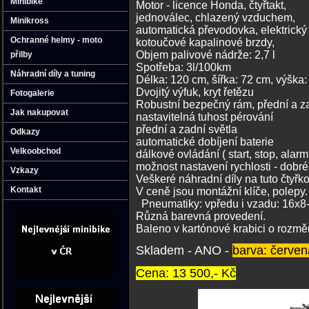
Minibike
Motor - licence Honda, čtyřtakt,
jednoválec, chlazený vzduchem,
Minikross
automatická převodovka, elektrický 
Ochranné helmy - moto
kotoučové kapalinové brzdy,
Objem palivové nádrže: 2,7 l
přilby
Spotřeba: 3l/100km
Náhradní díly a tuning
Délka: 120 cm, šířka: 72 cm, výška
Dvojitý výfuk, kryt řetězu
Fotogalerie
Robustní bezpečný rám, přední a z
Jak nakupovat
nastavitelná tuhost pérování
přední a zadní světla
Odkazy
automatické dobíjení baterie
Velkoobchod
dálkové ovládání ( start, stop, alar
možnost nastavení rychlosti - dobré
Vzkazy
Veškeré náhradní díly na tuto čtyř
Kontakt
V ceně jsou
Pneumatiky: vpředu i vzadu: 16x
Různá ba
Baleno v kartónové krabici o rozměr
Skladem - ANO -
barva: červen
Cena: 13 500,- Kč