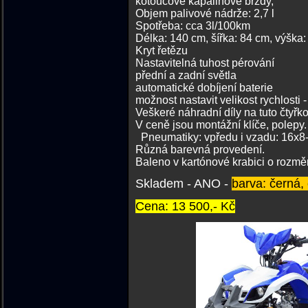
kotoučové kapalinové brzdy,
Objem palivové nádrže: 2,7 l
Spotřeba: cca 3l/100km
Délka: 140 cm
Kryt řetězu
Nastavitelná tuhost pérování
přední a zadní světla
automatické dobíjení baterie
možnost nastavit velikost rychlosti 
Veškeré náhradní díly na tuto čtyř
V ceně jsou
Pneumatiky: vpředu i vzadu: 16x
Různá b
Baleno v kartónové krabici o rozměr
Skladem - ANO -
barva: černá,
Cena: 13 500,- Kč