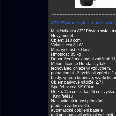
-----------------------------------------
ATV Phyton style - model roku
Mini čtyřkolka ATV Phyton style - 
Nový model
Objem: 110 ccm
Výkon: cca 8 kW
Max. rychlost: 70 km/h
Hmotnost: 85 kg
Doporučené maximální zatížení: 11
Motor - licence Honda, čtyřtakt,
jednoválec, chlazený vzduchem,
poloautomat - 3 rychlosti vpřed a 1 
brzdy: vpředu bubnové, vzadu kot
Objem palivové nádrže: 2,7 l
Spotřeba: cca 3l/100km
Délka: 135 cm, šířka: 96 cm,
Kryt řetězu
Nastavitelná tuhost pérování
přední a zadní světla
automatické dobíjení baterie
možnost nastavit velikost rychlosti 