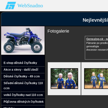
WebSnadno
Nejlevnějš
Fotogalerie
Genealog.sk - p
Pátranie po predk
genealógia
Ancestor research
E-shop dětské čtyřkolky
Akce a slevy - další zboží
Dětské čtyřkolky - 49 ccm
Střední dětské čtyřkolky 110
ccm
velké čtyřkolky nad 110 ccm
Půjčovna dětských čtyřkolek