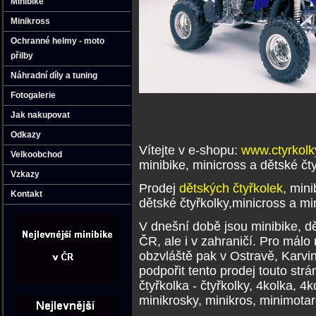
Minibike
Minikross
Ochranné helmy - moto
přilby
Náhradní díly a tuning
Fotogalerie
Jak nakupovat
Odkazy
Vítejte v e-shopu:
www.ctyrkol
Velkoobchod
minibike
, minicross
a dětské čty
Vzkazy
Prodej
dětských čtyřkolek
, min
Kontakt
dětské čtyřkolky,minicross a mi
V dnešní době jsou minibike, dě
ČR, ale i v zahraničí. Pro málo
obzvláště pak v Ostravě, Karvin
podpořit tento prodej touto str
čtyřkolka - čtyřkolky, 4kolka, 4k
minikrosky, minikros, minimota