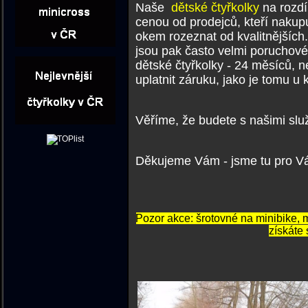
Naše
dětské čtyřkolky
na rozdí
cenou od prodejců, kteří nakupu
okem rozeznat od kvalitnějších. 
jsou pak často velmi poruchov
dětské čtyřkolky - 24 měsíců, 
uplatnit záruku, jako je tomu u
Věříme, že budete s našimi sl
Děkujeme Vám - jsme tu pro V
Pozor akce: šrotovné na minibike, m
získáte 