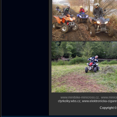
www.minibike-minicross.cz
,
www.minicr
ctyrkolky.wbs.cz
,
www.elektronicka-cigare
Copyright ©