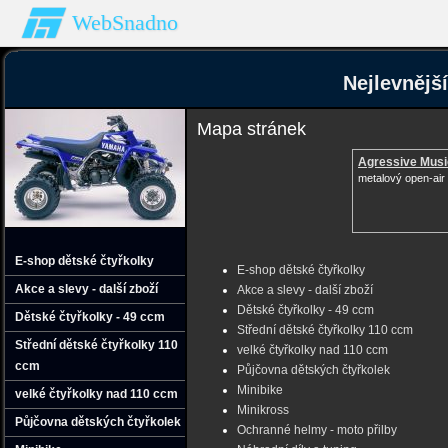
WebSnadno
Nejlevnějš
Mapa stránek
Agressive Musi
metalový open-air 
E-shop dětské čtyřkolky
E-shop dětské čtyřkolky
Akce a slevy - další zboží
Akce a slevy - další zboží
Dětské čtyřkolky - 49 ccm
Dětské čtyřkolky - 49 ccm
Střední dětské čtyřkolky 110 ccm
Střední dětské čtyřkolky 110
velké čtyřkolky nad 110 ccm
ccm
Půjčovna dětských čtyřkolek
Minibike
velké čtyřkolky nad 110 ccm
Minikross
Půjčovna dětských čtyřkolek
Ochranné helmy - moto přilby