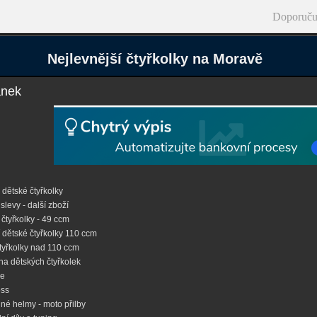
Doporuču
Nejlevnější čtyřkolky na Moravě
ánek
dětské čtyřkolky
slevy - další zboží
čtyřkolky - 49 ccm
 dětské čtyřkolky 110 ccm
čtyřkolky nad 110 ccm
na dětských čtyřkolek
ke
oss
né helmy - moto přilby