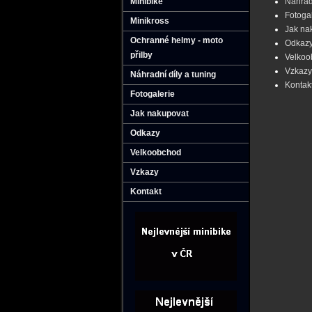
Minibike
Náhradn
Fotoga
Minikross
Jak na
Ochranné helmy - moto
Odkaz
přilby
Velkoo
Vzkazy
Náhradní díly a tuning
Kontak
Fotogalerie
Jak nakupovat
Odkazy
Velkoobchod
Vzkazy
Kontakt