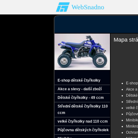
WebSnadno
Mapa str
E-shop dětské čtyřkolky
E-shop 
Akce a slevy - další zboží
Akce a 
Dětské 
Dětské čtyřkolky - 49 ccm
Střední
Střední dětské čtyřkolky 110
velké 
ccm
Půjčov
Minibi
velké čtyřkolky nad 110 ccm
Minikr
Půjčovna dětských čtyřkolek
Ochran