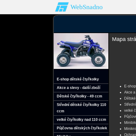
WebSnadno
Mapa str
E-shop dětské čtyřkolky
E-shop 
Akce a slevy - další zboží
Akce a 
Dětské čtyřkolky - 49 ccm
Dětské 
Střední
Střední dětské čtyřkolky 110
velké 
ccm
Půjčov
velké čtyřkolky nad 110 ccm
Minibi
Půjčovna dětských čtyřkolek
Minikr
Ochran