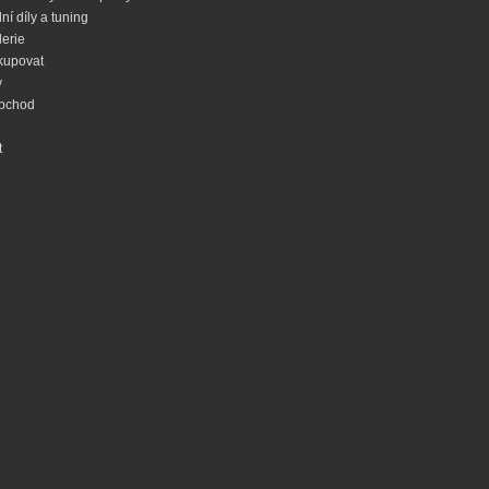
í díly a tuning
lerie
kupovat
y
bchod
t