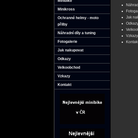
Minibike
Náhradn
Minikross
Fotoga
Jak na
Ochranné helmy - moto
Odkaz
přilby
Velkoo
Náhradní díly a tuning
Vzkazy
Fotogalerie
Kontak
Jak nakupovat
Odkazy
Velkoobchod
Vzkazy
Kontakt