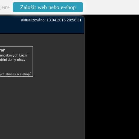
Založit web nebo e-shop
jeme
aktualizováno: 13.04.2016 20:56:31
ran
antiškových Lázní
obilní domy chaty
ých stránek a e-shopů