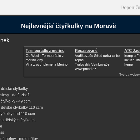
Doporuču
Nejlevnější čtyřkolky na Moravě
ánek
Termoprádlo z merino
Repasované
ATC Jad
vlny
Turbodmychadlo
Go Wool - Termoprádlo z
Vstřikovače Střed turba turbo
kemp u Fr
merino vlny
repas
luxusní m
Vlna z ovcí plemena Merino
Turbo díly Vstřikovače
kemp
www.pmnd.cz
Tvorba webov
dětské čtyřkolky
slevy - další zboží
čtyřkolky - 49 ccm
 dětské čtyřkolky 110 ccm
čtyřkolky nad 110 ccm
na dětských čtyřkolek
ke
oss
né helmy - moto přilby